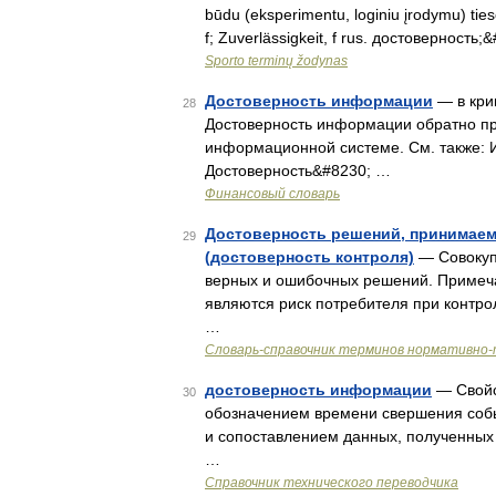
būdu (eksperimentu, loginiu įrodymu) tieso
f; Zuverlässigkeit, f rus. достоверность
Sporto terminų žodynas
Достоверность информации
— в кри
28
Достоверность информации обратно пр
информационной системе. См. также:
Достоверность&#8230; …
Финансовый словарь
Достоверность решений, принимаем
29
(достоверность контроля)
— Совокуп
верных и ошибочных решений. Примеча
являются риск потребителя при контро
…
Словарь-справочник терминов нормативно-
достоверность информации
— Свойс
30
обозначением времени свершения собы
и сопоставлением данных, полученных
…
Справочник технического переводчика