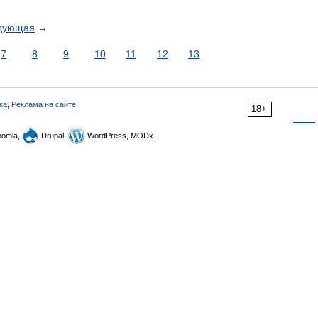
дующая
→
7
8
9
10
11
12
13
ка
,
Реклама на сайте
18+
omla,
Drupal,
WordPress, MODx.