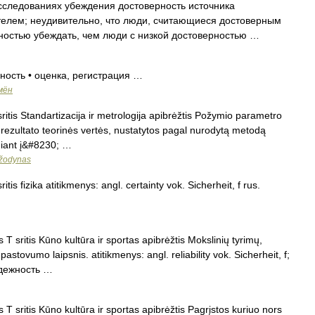
следованиях убеждения достоверность источника
телем; неудивительно, что люди, считающиеся достоверным
ностью убеждать, чем люди с низкой достоверностью …
ость • оценка, регистрация …
мён
itis Standartizacija ir metrologija apibrėžtis Požymio parametro
rezultato teorinės vertės, nustatytos pagal nurodytą metodą
lgiant į&#8230; …
 žodynas
tis fizika atitikmenys: angl. certainty vok. Sicherheit, f rus.
 sritis Kūno kultūra ir sportas apibrėžtis Mokslinių tyrimų,
stovumo laipsnis. atitikmenys: angl. reliability vok. Sicherheit, f;
надежность …
 sritis Kūno kultūra ir sportas apibrėžtis Pagrįstos kuriuo nors