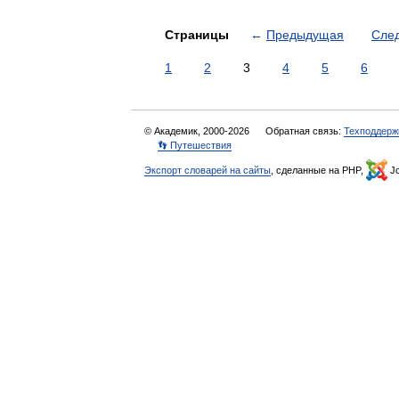
Страницы
←
Предыдущая
Сле
1
2
3
4
5
6
© Академик, 2000-2026
Обратная связь:
Техподдерж
👣 Путешествия
Экспорт словарей на сайты
, сделанные на PHP,
Jo