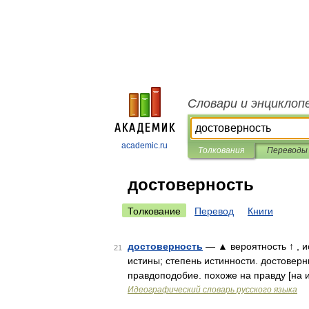
Словари и энциклоп
academic.ru
Толкования
Переводы
достоверность
Толкование
Перевод
Книги
достоверность
— ▲ вероятность ↑ , и
21
истины; степень истинности. достоверны
правдоподобие. похоже на правду [на 
Идеографический словарь русского языка