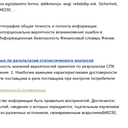
s egzistavimo forma. atitikmenys: angl. reliability vok. Sicherheit,
;&#8230; …
птографии общая точность и полнота информации.
опорциональна вероятности возникновения ошибок в
 Информационная безопасность Финансовый словарь Финам.
ых по результатам статистического контроля
ность значений вероятностей принятия по результатам СПК
ния. 1. Наиболее важными характеристиками достоверности
ле поставщика и риск поставщика при контроле потребителя
технической документации
тво информации быть правильно воспринятой. Достигается:
тий, сведения о которых передаются; тщательным изучением
 из различных источников; своевременным вскрытием&#8230;