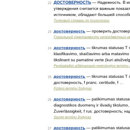
ДОСТОВЕРНОСТЬ
— Надежность. В ис
22
утверждения считается важным показа
источником, обладают большей способ
Толковый словарь по психологии
достоверность
— проверить достоверн
23
Глагольной сочетаемости непредметных и
достоверность
— tikrumas statusas T sr
24
klasifikavimo, skaičiavimo arba matavimo 
tikslinant su pamatine verte (kuri atsižve
Penkiakalbis aiškinamasis metrologijos terminų
достоверность
— tikrumas statusas T sri
25
достоверность, f pranc. certitude, f …
Fizikos terminų žodynas
достоверность
— patikimumas statusas T
26
diagnostikos duomenų ir išvadų tikslumo, pa
Zuverlässigkeit, f rus. достоверность; 
Sporto terminų žodynas
достоверность
— patikimumas statusas T
27